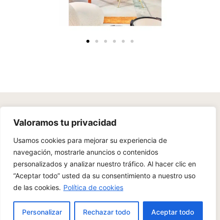
With a sensitive eye, a deep attention to detail, and an
Valoramos tu privacidad
emotional commitment to each project, we create unique
spaces.
Usamos cookies para mejorar su experiencia de
navegación, mostrarle anuncios o contenidos
personalizados y analizar nuestro tráfico. Al hacer clic en
“Aceptar todo” usted da su consentimiento a nuestro uso
de las cookies.
Política de cookies
ES
/
EN
Personalizar
Rechazar todo
Aceptar todo
Policies
Web design by
Sandra de Soto