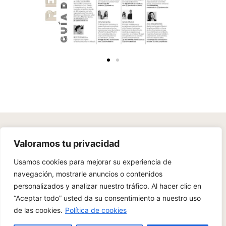
With a sensitive eye, a deep attention to detail, and an
Valoramos tu privacidad
emotional commitment to each project, we create unique
spaces.
Usamos cookies para mejorar su experiencia de
navegación, mostrarle anuncios o contenidos
personalizados y analizar nuestro tráfico. Al hacer clic en
“Aceptar todo” usted da su consentimiento a nuestro uso
de las cookies.
Política de cookies